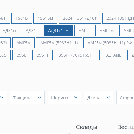
561
1561Б
1561Бм
2024 (Т351) Д16т
2024 Т351 (Д1
АД31н
АД31т
АД31т1
АМГ2
АМГ2м
АМГ
83)
АМГ5м
АМГ5м (5083H111)
АМГ5м (5083H111) РФ
В95
В95Б
В95т1
В95т1 (7075Т6511)
ВД1Амр
Толщина
Ширина
Длина
Сторо
1 мм
60 мм
1100 мм
15
Показать
1.2 мм
Показать
80 мм
Показать
2900 мм
Показат
30
1.5 мм
100 мм
3000 мм
2 мм
4000 мм
Склады
Вес, ш
2.5 мм
5650 мм