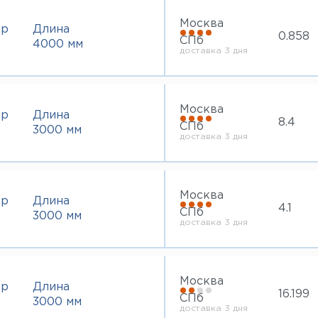
3 мм
6000 мм
Москва
4 мм
тр
Длина
0.858
5 мм
СПб
4000 мм
доставка 3 дня
10 мм
Москва
тр
Длина
8.4
СПб
3000 мм
доставка 3 дня
Москва
тр
Длина
4.1
СПб
3000 мм
доставка 3 дня
Москва
тр
Длина
16.199
СПб
3000 мм
доставка 3 дня