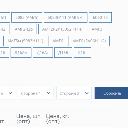
6т)
5083 (АМг5)
5083H111 (АМГ5м)
6060 Т6
2н2
АМГ2н2р
АМГ2н2Р (5052Н114)
АМГ3
АМГ5м (5083Н111)
АМГ6
АМГ6 (5A06H112)
Д16
Д16Ам
Д16Ат
Д16Б
Д16т
на
Сторона 1
Сторона 2
 мм
10 мм
10 мм
ь
 мм
Показать
15 мм
Показать
15 мм
Показать
20 мм
20 мм
Цена, шт.
Цена, кг.
25 мм
25 мм
т.
(опт)
(опт)
30 мм
30 мм