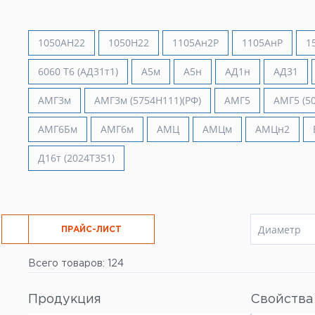
Все услуги
1050АН22
1050Н22
1105Ан2Р
1105АнР
1
6060 Т6 (АД31т1)
А5м
А5н
АД1н
АД31
АМГ3м
АМГ3м (5754Н111)(РФ)
АМГ5
АМГ5 (50
АМГ6Бм
АМГ6м
АМЦ
АМЦм
АМЦн2
Д16т (2024Т351)
Диаметр
РЕЗКА
ПРАЙС-ЛИСТ
6 мм
Всего товаров: 124
8 мм
10 мм
12 мм
Продукция
Свойства
16 мм