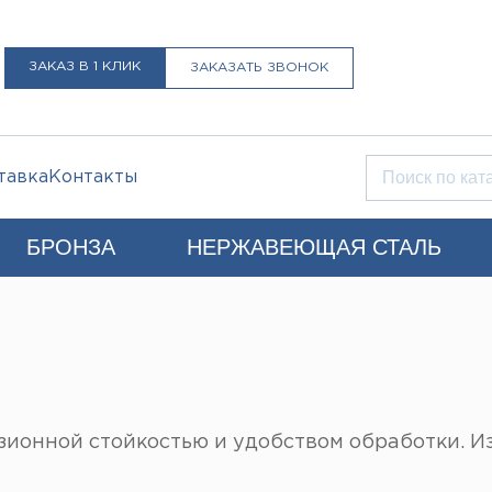
ЗАКАЗ В 1 КЛИК
ЗАКАЗАТЬ ЗВОНОК
тавка
Контакты
БРОНЗА
НЕРЖАВЕЮЩАЯ СТАЛЬ
Q)
+7 (812) 931-52-52
Санкт-Петербург
LIST@LISTMET.RU
нциальности
ионной стойкостью и удобством обработки. Из