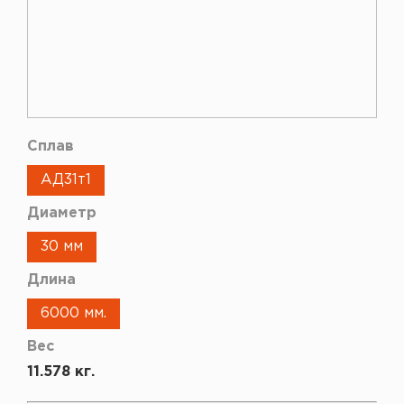
Сплав
АД31т1
Диаметр
30 мм
Длина
6000 мм.
Вес
11.578 кг.