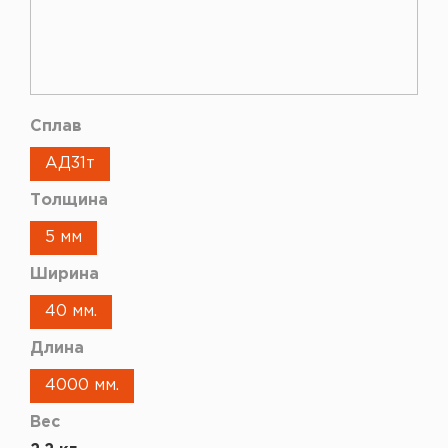
Сплав
АД31т
Толщина
5 мм
Ширина
40 мм.
Длина
4000 мм.
Вес