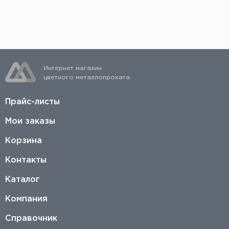
рез. Подробнее можно узнать, заполнив заявку на
странице
https://listmet.ru/services/cutting/
Интернет магазин
цветного металлопроката
Прайс-листы
Мои заказы
Корзина
Контакты
Каталог
Компания
Справочник