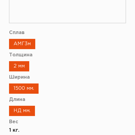
Сплав
АМГ3м
Толщина
2 мм
Ширина
1500 мм.
Длина
НД мм.
Вес
1 кг.