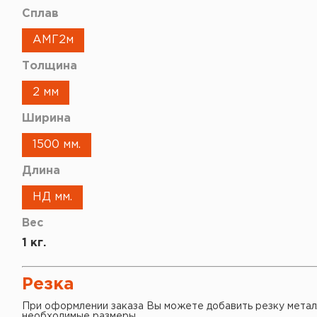
Сплав
АМГ2м
Толщина
2 мм
Ширина
1500 мм.
Длина
НД мм.
Вес
1 кг.
Резка
При оформлении заказа Вы можете добавить резку метал
необходимые размеры