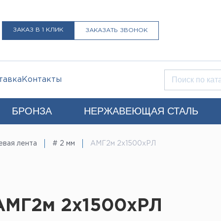
ЗАКАЗ В 1 КЛИК
ЗАКАЗАТЬ ЗВОНОК
тавка
Контакты
БРОНЗА
НЕРЖАВЕЮЩАЯ СТАЛЬ
Q)
вая лента
# 2 мм
АМГ2м 2х1500хРЛ
+7 (812) 931-52-52
Санкт-Петербург
LIST@LISTMET.RU
нциальности
АМГ2м 2х1500хРЛ