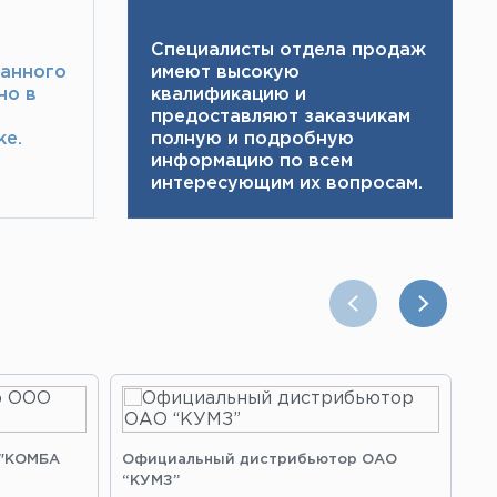
Специалисты отдела продаж
ранного
имеют высокую
но в
квалификацию и ​
предоставляют заказчикам
е.​
полную и подробную
информацию по всем
интересующим их вопросам.
 "КОМБА
Официальный дистрибьютор ОАО
Оф
“КУМЗ”
“З