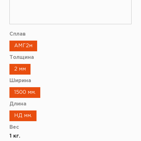
Сплав
АМГ2м
Толщина
2 мм
Ширина
1500 мм.
Длина
НД мм.
Вес
1 кг.