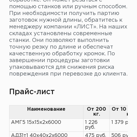
помощью станков или ручным способом.
При необходимости получить партию
заготовок нужной длины, обратитесь к
менеджеру компании «ЛИСТ». На наших
складах установлены современные
станки. Они позволяют выполнить
точную резку по длине и обеспечат
качественную обработку кромок. По
завершении процедуры заготовки
упаковываются для снижения риска
повреждения при перевозке до клиента.
Прайс-лист
Наименование
От 200
От 10 до
кг.
кг
АМГ5 15х15х2х6000
1 226
1 379 руб.
руб.
АД31т1 40х40х2х6000
475 руб.
506 руб.