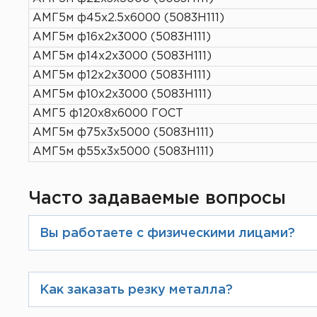
АМГ5м ф45х2.5х6000 (5083H111)
АМГ5м ф16х2х3000 (5083H111)
АМГ5м ф14х2х3000 (5083H111)
АМГ5м ф12х2х3000 (5083H111)
АМГ5м ф10х2х3000 (5083H111)
АМГ5 ф120х8х6000 ГОСТ
АМГ5м ф75х3х5000 (5083H111)
АМГ5м ф55х3х5000 (5083H111)
Часто задаваемые вопросы
Вы работаете с физическими лицами?
Да, конечно. При оформлении заказ
который можно будет оплатить зара
Как заказать резку металла?
При оформлении заказа на сайте Вы