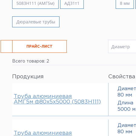
5083H111 (АМГ5м)
АД31т1
8 мм
Все услуги
Дюралевые трубы
Диаметр
РЕЗКА
ПРАЙС-ЛИСТ
8 мм
Всего товаров: 2
10 мм
12 мм
14 мм
Продукция
Свойства
16 мм
18 мм
Диаме
20 мм
80 мм
Труба алюминиевая
22 мм
АМГ5м ф80х5х5000 (5083H111)
Длина
25 мм
5000 м
26 мм
28 мм
Диаме
30 мм
80 мм
32 мм
Труба алюминиевая