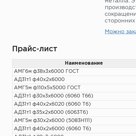
135 мм
металла. 
140 мм
производст
150 мм
сокращени
160 мм
сторонних
360 мм
Можно зака
Прайс-лист
Наименование
АМГ6м ф38х3х6000 ГОСТ
АД31т1 ф40х2х6000
АМГ5м ф110х5х5000 ГОСТ
АД31т1 ф30х3х6000 (6060 Т66)
АД31т1 ф40х2х6020 (6060 Т6)
АД31т1 ф35х2х6000 (6063Т6)
АМГ5м ф30х2х6000 (5083H111)
АД31т1 ф40х2х6000 (6060 Т6)