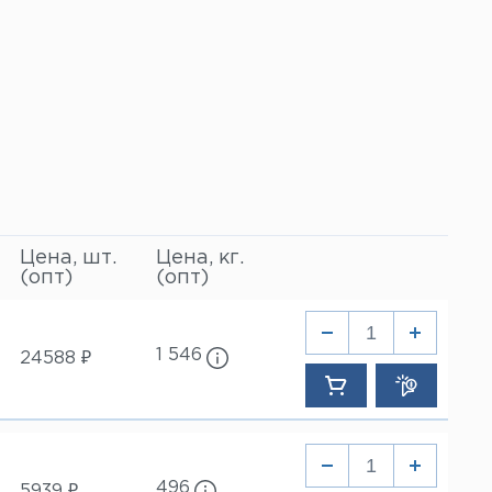
Цена, шт.
Цена, кг.
(опт)
(опт)
1 546
24588 ₽
496
5939 ₽