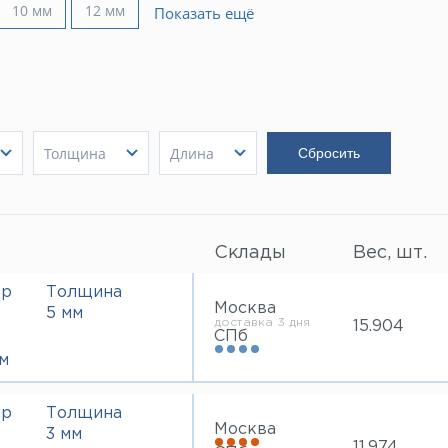
10 мм
12 мм
Показать ещё
Толщина
Длина
3 мм
5000 мм
Показать
5 мм
Показать
6000 мм
Показать
Склады
Вес, шт.
тр
Толщина
Москва
5 мм
доставка 3 дня
15.904
СПб
м
тр
Толщина
Москва
3 мм
11.974