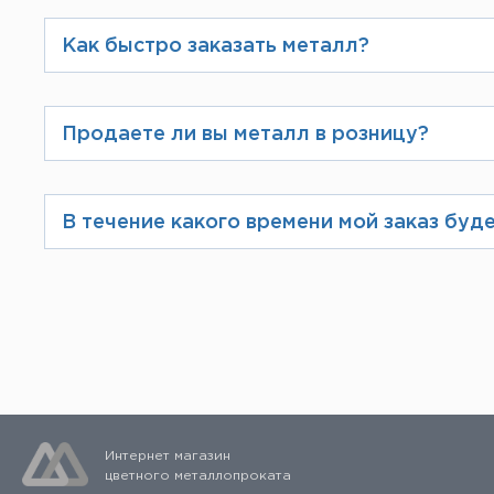
избежание ошибок Вам предложат в
Как быстро заказать металл?
фирменном бланке.
Наилучший способ – заказ на сайте
пересчитывает скидку в зависимост
Продаете ли вы металл в розницу?
можно позвонить по телефону, указ
Да, у нас можно заказать продукцию
В течение какого времени мой заказ буде
Если вы осуществляете предоплату, 
склада.
Интернет магазин
цветного металлопроката