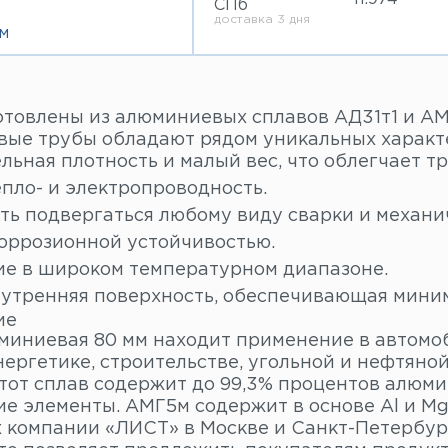
СПб
доставка 3 дня
м
отовлены из алюминиевых сплавов АД31т1 и АМГ
ые трубы обладают рядом уникальных характер
льная плотность и малый вес, что облегчает т
пло- и электропроводность.
ть подвергаться любому виду сварки и механи
оррозионной устойчивостью.
е в широком температурном диапазоне.
нутренняя поверхность, обеспечивающая мини
ие
миниевая 80 мм находит применение в автом
нергетике, строительстве, угольной и нефтяно
этот сплав содержит до 99,3% процентов алюми
е элементы. АМГ5м содержит в основе Al и Mg
х компании «ЛИСТ» в Москве и Санкт-Петербур