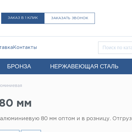
ЗАКАЗ В 1 КЛИК
ЗАКАЗАТЬ ЗВОНОК
тавка
Контакты
БРОНЗА
НЕРЖАВЕЮЩАЯ СТАЛЬ
Q)
юминиевая
+7 (812) 931-52-52
Санкт-Петербург
80 мм
LIST@LISTMET.RU
нциальности
люминиевую 80 мм оптом и в розницу. Отгрузк