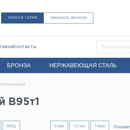
ЗАКАЗ В 1 КЛИК
ЗАКАЗАТЬ ЗВОНОК
тавка
Контакты
БРОНЗА
НЕРЖАВЕЮЩАЯ СТАЛЬ
Q)
алюминиевый
+7 (812) 931-52-52
Санкт-Петербург
й В95т1
LIST@LISTMET.RU
нциальности
АМЦ
8 мм
10 мм
14мм
Показа