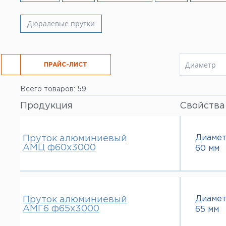
Все услуги
Дюралевые прутки
Диаметр
РЕЗКА
ПРАЙС-ЛИСТ
6 мм
Всего товаров: 59
8 мм
10 мм
Продукция
Свойства
12 мм
14 мм
16 мм
Диаме
Пруток алюминиевый
18 мм
АМЦ ф60х3000
60 мм
20 мм
25 мм
28 мм
30 мм
32 мм
Диаме
Пруток алюминиевый
35 мм
АМГ6 ф65х3000
65 мм
36 мм