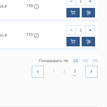
738
58 ₽
739
10 ₽
Показывать по
24
48
96
1
2
3