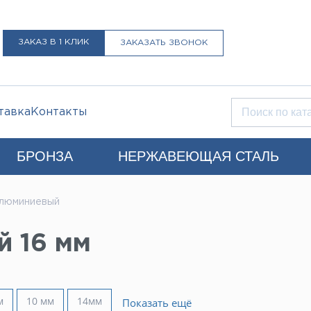
ЗАКАЗ В 1 КЛИК
ЗАКАЗАТЬ ЗВОНОК
тавка
Контакты
БРОНЗА
НЕРЖАВЕЮЩАЯ СТАЛЬ
Q)
алюминиевый
+7 (812) 931-52-52
Санкт-Петербург
 16 мм
LIST@LISTMET.RU
нциальности
м
10 мм
14мм
Показать ещё