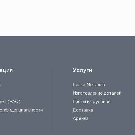
ttps://listmet.ru/services/cutting/
ация
Услуги
к
Резка Металла
Изготовление деталей
вет (FAQ)
Листы из рулонов
конфиденциальности
Доставка
Аренда