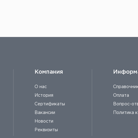
е можно узнать, заполнив заявку на странице
h
Компания
Информ
О нас
Справочни
История
Оплата
Сертификаты
Вопрос-от
Вакансии
Политика 
Новости
Реквизиты