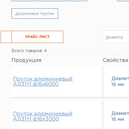
Все услуги
Дюралевые прутки
Диаметр
РЕЗКА
ПРАЙС-ЛИСТ
6 мм
Всего товаров: 4
8 мм
10 мм
Продукция
Свойства
12 мм
14 мм
16 мм
Диаме
Пруток алюминиевый
18 мм
АД31т1 ф16х6000
16 мм
20 мм
25 мм
28 мм
30 мм
32 мм
Диаме
Пруток алюминиевый
35 мм
АД31т1 ф16х3000
16 мм
36 мм