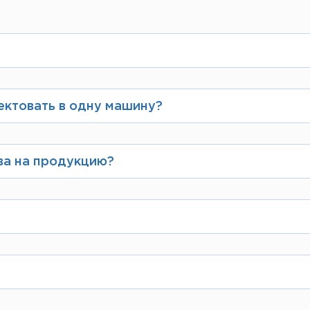
 можете выбрать вид резки, наш менеджер свя
 письменном виде указать необходимые разме
ектовать в одну машину?
ённой грузоподъёмности и габаритам транспор
аказ.
ва на продукцию?
анией ЛИСТ, имеет сертификаты заводов-прои
атывают по требованию клиента и выдают вмес
 от 1 штуки.
оба, объемов, толщины металла и сложности р