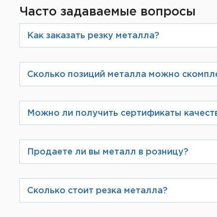
Часто задаваемые вопросы
Как заказать резку металла?
При оформлении заказа на сайте Вы
избежание ошибок Вам предложат в
Сколько позиций металла можно скомпл
фирменном бланке.
Мы производим загрузку по разреш
максимально скомплектовать Ваш з
Можно ли получить сертификаты качест
Вся продукция, поставляемая комп
их в электронном виде или распеч
Продаете ли вы металл в розницу?
Да, у нас можно заказать продукцию
Сколько стоит резка металла?
Цена услуги резки зависит от спос