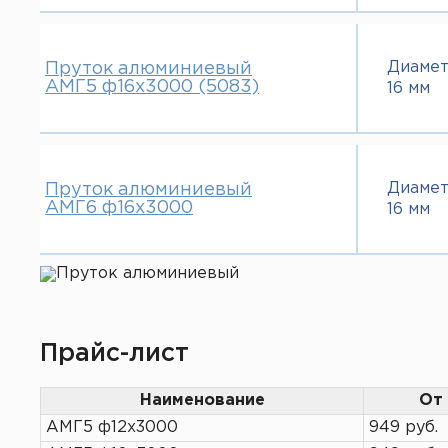
40 мм
42 мм
45 мм
Диаме
50 мм
Пруток алюминиевый
АМГ5 ф16х3000 (5083)
16 мм
55 мм
60 мм
65 мм
70 мм
75 мм
Диаме
Пруток алюминиевый
80 мм
АМГ6 ф16х3000
16 мм
85 мм
100 мм
110 мм
130 мм
300 мм
350 мм
Прайс-лист
Наименование
От 
АМГ5 ф12х3000
949 руб.