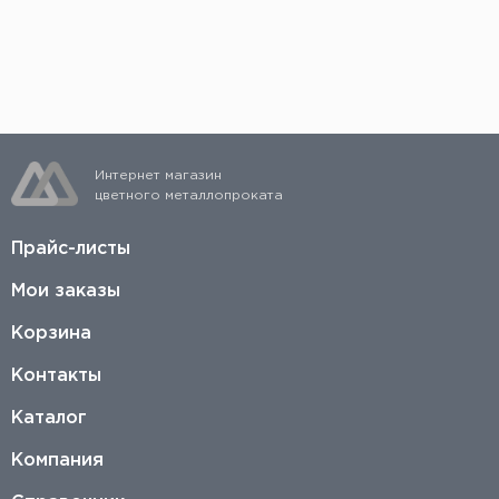
определении стоимости учитывается каждый
рез. Подробнее можно узнать, заполнив заявку на
странице
https://listmet.ru/services/cutting/
Интернет магазин
цветного металлопроката
Прайс-листы
Мои заказы
Корзина
Контакты
Каталог
Компания