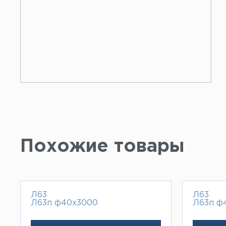
Похожие товары
Л63
Л63
Л63п ф40х3000
Л63п ф