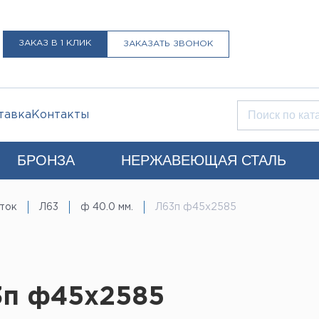
ЗАКАЗ В 1 КЛИК
ЗАКАЗАТЬ ЗВОНОК
тавка
Контакты
БРОНЗА
НЕРЖАВЕЮЩАЯ СТАЛЬ
Q)
ток
Л63
ф 40.0 мм.
Л63п ф45х2585
+7 (812) 931-52-52
Санкт-Петербург
LIST@LISTMET.RU
нциальности
3п ф45х2585