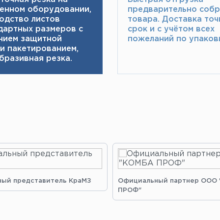
енном оборудовании,
предварительно соб
одство листов
товара.​ Доставка точ
дартных размеров с
срок и с учётом всех
нием защитной
пожеланий по упаковк
 и пакетированием,
бразивная резка.
ый представитель КраМЗ
Официальный партнер ООО
ПРОФ"