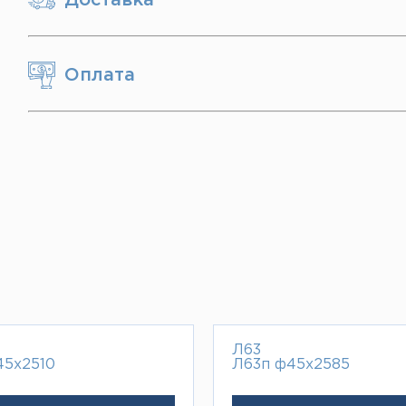
Оплата
Л63
45х2510
Л63п ф45х2585