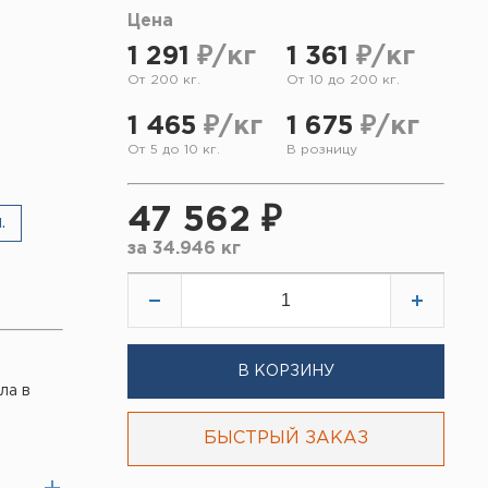
Цена
1 291
₽/кг
1 361
₽/кг
От 200 кг.
От 10 до 200 кг.
1 465
₽/кг
1 675
₽/кг
От 5 до 10 кг.
В розницу
47 562 ₽
.
за
34.946 кг
В КОРЗИНУ
ла в
БЫСТРЫЙ ЗАКАЗ