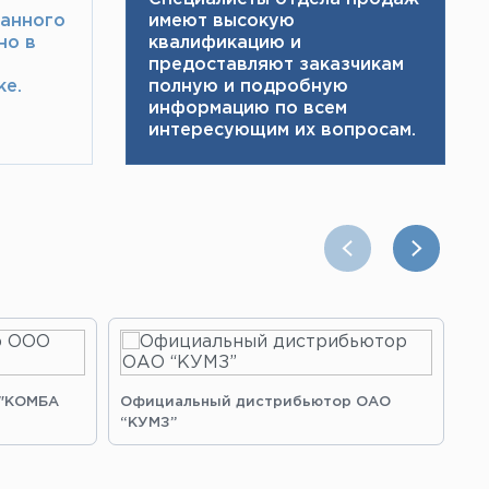
ранного
имеют высокую
но в
квалификацию и ​
предоставляют заказчикам
е.​
полную и подробную
информацию по всем
интересующим их вопросам.
 "КОМБА
Официальный дистрибьютор ОАО
Оф
“КУМЗ”
“З