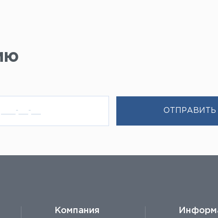
ию
Компания
Информ