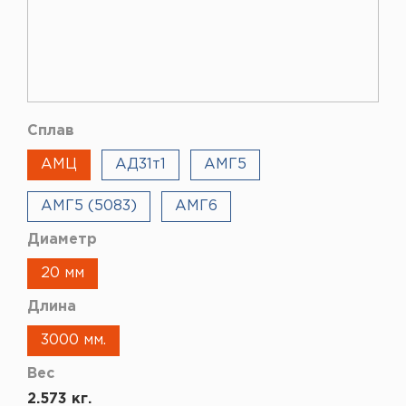
Сплав
АМЦ
АД31т1
АМГ5
АМГ5 (5083)
АМГ6
Диаметр
20 мм
Длина
3000 мм.
Вес
2.573 кг.