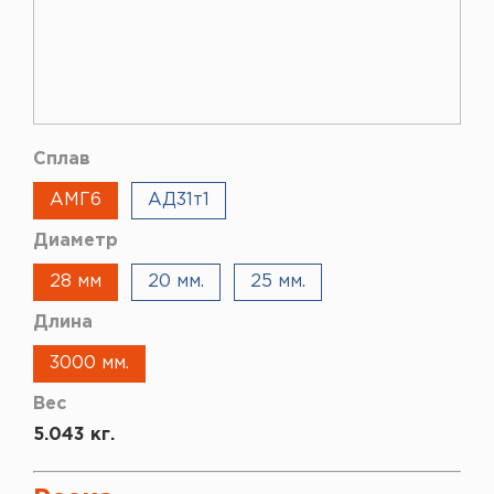
Сплав
АМГ6
АД31т1
Диаметр
28 мм
20 мм.
25 мм.
Длина
3000 мм.
Вес
5.043 кг.