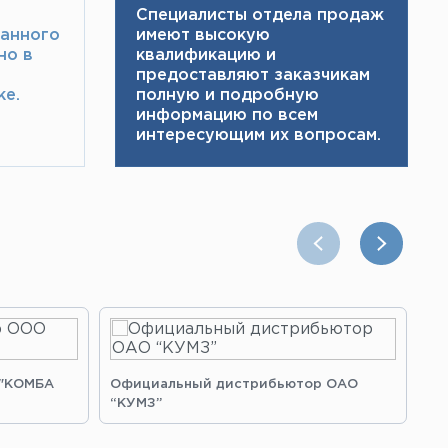
Специалисты отдела продаж
ранного
имеют высокую
но в
квалификацию и ​
предоставляют заказчикам
е.​
полную и подробную
информацию по всем
интересующим их вопросам.
 "КОМБА
Официальный дистрибьютор ОАО
Оф
“КУМЗ”
“З