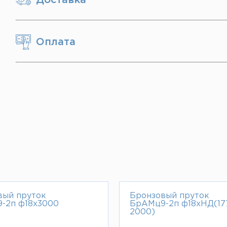
Оплата
вый пруток
Бронзовый пруток
-2п ф18х3000
БрАМц9-2п ф18хНД(17
2000)