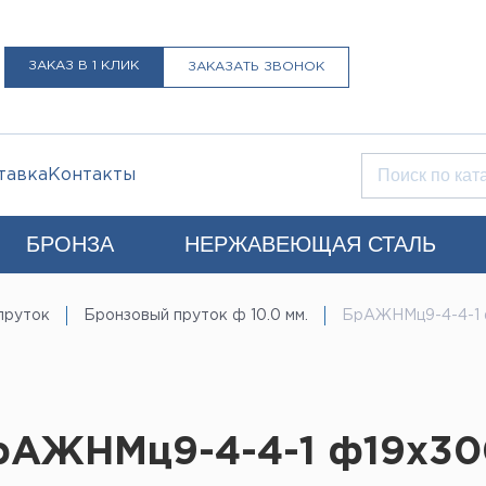
ЗАКАЗ В 1 КЛИК
ЗАКАЗАТЬ ЗВОНОК
тавка
Контакты
БРОНЗА
НЕРЖАВЕЮЩАЯ СТАЛЬ
Q)
пруток
Бронзовый пруток ф 10.0 мм.
БрАЖНМц9-4-4-1
+7 (812) 931-52-52
Санкт-Петербург
LIST@LISTMET.RU
нциальности
рАЖНМц9-4-4-1 ф19х3