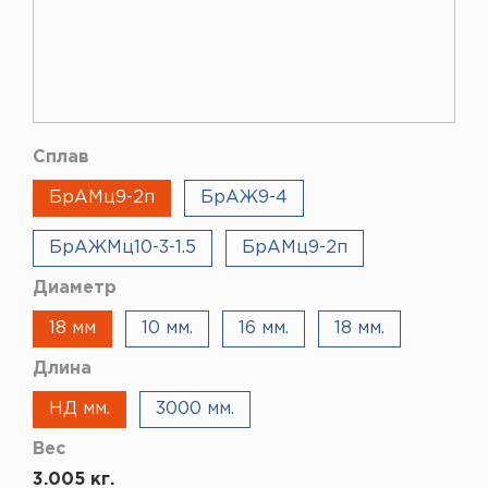
Сплав
БрАМц9-2п
БрАЖ9-4
БрАЖМц10-3-1.5
БрАМц9-2п
Диаметр
18 мм
10 мм.
16 мм.
18 мм.
Длина
НД мм.
3000 мм.
Вес
3.005 кг.