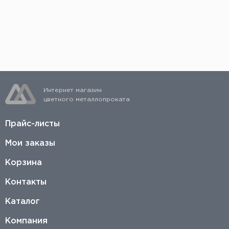
Если вы осуществляете предоплату, то сразу
после ее поступления заказ соберут, и его
можно будет быстро отгрузить со склада.
Интернет магазин
цветного металлопроката
Прайс-листы
Мои заказы
Корзина
Контакты
Каталог
Компания