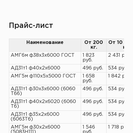
Прайс-лист
Наименование
От 200
От 10 до
кг.
кг
АМГ6м ф38х3х6000 ГОСТ
1 823
2 431 руб.
руб.
АД31т1 ф40х2х6000
496 руб.
534 руб.
АМГ5м ф110х5х5000 ГОСТ
1 658
1 842 руб.
руб.
АД31т1 ф30х3х6000 (6060
496 руб.
534 руб.
Т66)
АД31т1 ф40х2х6020 (6060
496 руб.
534 руб.
Т6)
АД31т1 ф35х2х6000
496 руб.
534 руб.
(6063Т6)
АМГ5м ф30х2х6000
1 546
1 718 руб.
(5083H111)
руб.