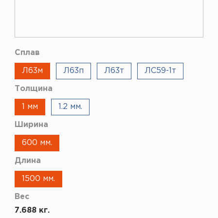
Сплав
Л63м
Л63п
Л63т
ЛС59-1т
Толщина
1 мм
1.2 мм.
Ширина
600 мм.
Длина
1500 мм.
Вес
7.688 кг.