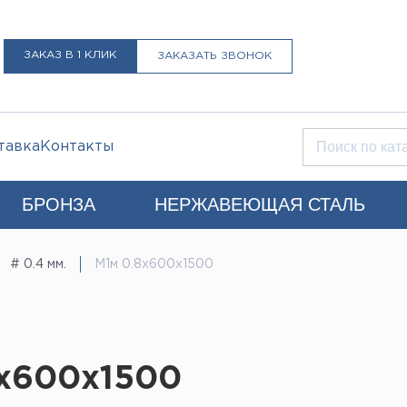
ЗАКАЗ В 1 КЛИК
ЗАКАЗАТЬ ЗВОНОК
тавка
Контакты
БРОНЗА
НЕРЖАВЕЮЩАЯ СТАЛЬ
Q)
# 0.4 мм.
М1м 0.8х600х1500
+7 (812) 931-52-52
Санкт-Петербург
LIST@LISTMET.RU
нциальности
8х600х1500