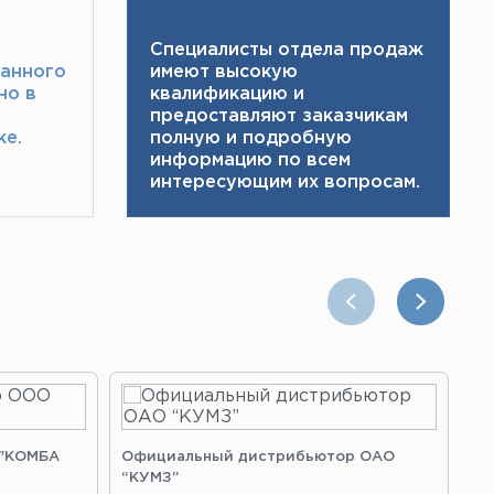
Специалисты отдела продаж
ранного
имеют высокую
но в
квалификацию и ​
предоставляют заказчикам
е.​
полную и подробную
информацию по всем
интересующим их вопросам.
 "КОМБА
Официальный дистрибьютор ОАО
Оф
“КУМЗ”
“З