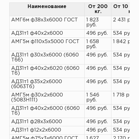
Наименование
От 200
От 10 до
кг.
кг
АМГ6м ф38х3х6000 ГОСТ
1 823
2 431 руб.
руб.
АД31т1 ф40х2х6000
496 руб.
534 руб.
АМГ5м ф110х5х5000 ГОСТ
1 658
1 842 руб.
руб.
АД31т1 ф30х3х6000 (6060
496 руб.
534 руб.
Т66)
АД31т1 ф40х2х6020 (6060
496 руб.
534 руб.
Т6)
АД31т1 ф35х2х6000
496 руб.
534 руб.
(6063Т6)
АМГ5м ф30х2х6000
1 546
1 718 руб.
(5083H111)
руб.
АД31т1 ф40х2х6000 (6060
496 руб.
534 руб.
Т6)
АД31т1 ф28х3х6000
496 руб.
534 руб.
АД31т1 ф12х2х6000
496 руб.
534 руб.
АМГ5м ф75х3х6000 ГОСТ
1 627
2 170 руб.