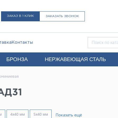
ЗАКАЗ В 1 КЛИК
ЗАКАЗАТЬ ЗВОНОК
тавка
Контакты
БРОНЗА
НЕРЖАВЕЮЩАЯ СТАЛЬ
Q)
юминиевая
+7 (812) 931-52-52
Санкт-Петербург
АД31
LIST@LISTMET.RU
нциальности
м
4х40 мм
5x40 мм
Показать ещё