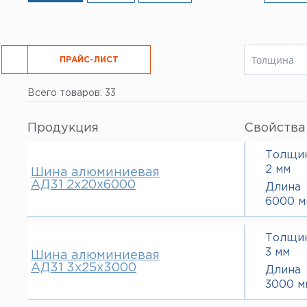
Все услуги
Толщина
РЕЗКА
ПРАЙС-ЛИСТ
2 мм
Всего товаров: 33
3 мм
4 мм
5 мм
Продукция
Свойства
6 мм
8 мм
Толщи
10 мм
2 мм
Шина алюминиевая
АД31 2х20х6000
Длина
6000 м
Толщи
3 мм
Шина алюминиевая
АД31 3х25х3000
Длина
3000 м