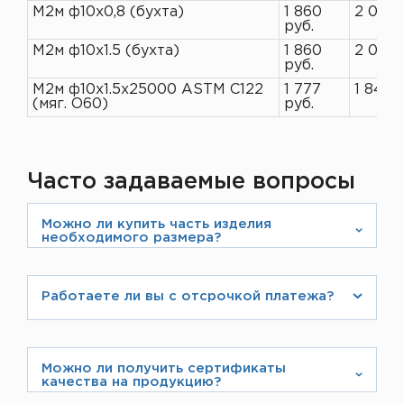
М2м ф10х0,8 (бухта)
1 860
2 021 
руб.
М2м ф10х1.5 (бухта)
1 860
2 021 
руб.
М2м ф10х1.5х25000 ASTM C122
1 777
1 845 
(мяг. O60)
руб.
Часто задаваемые вопросы
Можно ли купить часть изделия
необходимого размера?
Компания ЛИСТ занимается металлообработкой
и производством листов нестандартной длины,
Работаете ли вы с отсрочкой платежа?
поэтому мы можем предложить изделие любого
Мы имеем большой опыт по работе с клиентами с
размера, подробнее посмотрите на странице
отсрочкой платежа. Данный вопрос решается с
https://listmet.ru/about/production/
руководством компании после консультации с
Можно ли получить сертификаты
качества на продукцию?
нашими юристами. При положительном решении