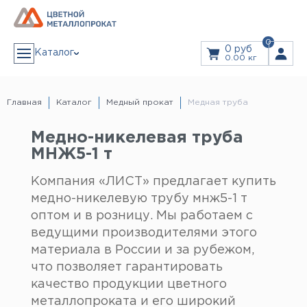
0
0 руб
Каталог
0.00 кг
АЛЮМИНИЙ
Алюминиевая лента
Главная
Каталог
Медный прокат
Медная труба
Алюминиевый лист
Алюминиевый рифленый (квинтет) лист
Дюралевый лист
ЗАКАЗ В 1 КЛИК
Лист алюминиевый декоративный
Медно-никелевая труба
Алюминиевая плита
Плита дюралевая
МНЖ5-1 т
Пруток алюминиевый
Пруток дюралевый
ЗАКАЗАТЬ ЗВОНОК
Тавр алюминиевый (т-образный профиль)
Компания «ЛИСТ» предлагает купить
Труба алюминиевая
Дюралевая труба
Прайс
медно-никелевую трубу мнж5-1 т
Труба профильная
Уголок алюминиевый
Швеллер алюминиевый (п-образный профиль)
оптом и в розницу. Мы работаем с
Дюралевый шестигранник
Услуги
Шина алюминиевая
ведущими производителями этого
Резка Металла
Гидроабразивная резка
материала в России и за рубежом,
Лазерная резка
Листы из рулонов
МЕДЬ
Гибка листового металла
что позволяет гарантировать
Медная лента
Доставка
Медная проволока
качество продукции цветного
Медная труба
Медная шина
металлопроката и его широкий
Медный лист
Информация