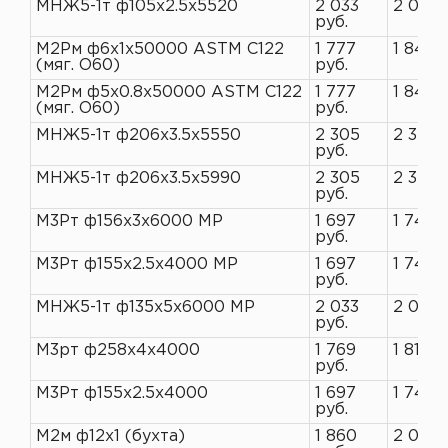
МНЖ5-1т ф105х2.5х5520
2 033
2 090 
руб.
М2Рм ф6х1х50000 ASTM C122
1 777
1 845 
(мяг. O60)
руб.
М2Рм ф5х0.8х50000 ASTM C122
1 777
1 845 
(мяг. O60)
руб.
МНЖ5-1т ф206х3.5х5550
2 305
2 370 
руб.
МНЖ5-1т ф206х3.5х5990
2 305
2 370 
руб.
М3Рт ф156х3х6000 МР
1 697
1 745 
руб.
М3Рт ф155х2.5х4000 МР
1 697
1 745 
руб.
МНЖ5-1т ф135х5х6000 МР
2 033
2 090 
руб.
М3рт ф258х4х4000
1 769
1 819 р
руб.
М3Рт ф155х2.5х4000
1 697
1 745 
руб.
М2м ф12х1 (бухта)
1 860
2 021 