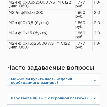
М2м ф10х0.8х25000 ASTM C122
1 777
1 845 
(мяг. O60)
руб.
М2Рм ф18х1х3000
1 860
2 021 
руб.
М2м ф10х0,8 (бухта)
1 860
2 021 
руб.
М2м ф10х1.5 (бухта)
1 860
2 021 
руб.
М2м ф10х1.5х25000 ASTM C122
1 777
1 845 
(мяг. O60)
руб.
Часто задаваемые вопросы
Можно ли купить часть изделия
необходимого размера?
Компания ЛИСТ занимается металлообработкой
и производством листов нестандартной длины,
Работаете ли вы с отсрочкой платежа?
поэтому мы можем предложить изделие любого
Мы имеем большой опыт по работе с клиентами с