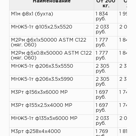
Наименование
От 200
От 1
кг.
200
М1м ф8х1 (бухта)
1 834
1 993 р
руб.
МНЖ5-1т ф105х2.5х5520
2 033
2 090 
руб.
М2Рм ф6х1х50000 ASTM C122
1 777
1 845 
(мяг. O60)
руб.
М2Рм ф5х0.8х50000 ASTM C122
1 777
1 845 
(мяг. O60)
руб.
МНЖ5-1т ф206х3.5х5550
2 305
2 370 
руб.
МНЖ5-1т ф206х3.5х5990
2 305
2 370 
руб.
М3Рт ф156х3х6000 МР
1 697
1 745 
руб.
М3Рт ф155х2.5х4000 МР
1 697
1 745 
руб.
МНЖ5-1т ф135х5х6000 МР
2 033
2 090 
руб.
М3рт ф258х4х4000
1 769
1 819 р