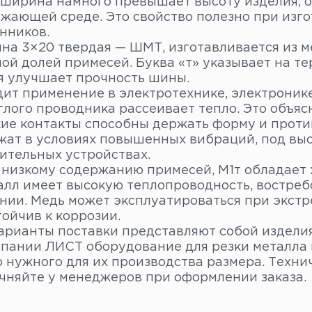
 ширина намного превышает высоту изделия, 
ужающей среде. Это свойство полезно при изг
нников.
на 3×20 твердая — ШМТ, изготавливается из ме
ой долей примесей. Буква «т» указывает на те
я улучшает прочность шины.
ит применение в электротехнике, электроник
глого проводника рассеивает тепло. Это объяс
кие контакты способны держать форму и проти
жат в условиях повышенных вибраций, под выс
ительных устройствах.
 низкому содержанию примесей, М1т обладает
алл имеет высокую теплопроводность, востреб
нии. Медь может эксплуатироваться при экстр
ойчив к коррозии.
арианты поставки представляют собой изделия
мпании ЛИСТ оборудование для резки металла 
 нужного для их производства размера. Техни
очняйте у менеджеров при оформлении заказа.