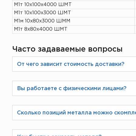
М1т 10х100х4000 ШМТ
М1т 10х100х3000 ШМТ
М1м 10х80х3000 ШММ
М1т 8х80х4000 ШМТ
Часто задаваемые вопросы
От чего зависит стоимость доставки?
Стоимость зависит от зоны доставк
https://listmet.ru/services/delivery/
Вы работаете с физическими лицами?
Да, конечно. При оформлении заказ
который можно будет оплатить зара
Сколько позиций металла можно скомпл
Мы производим загрузку по разреш
максимально скомплектовать Ваш з