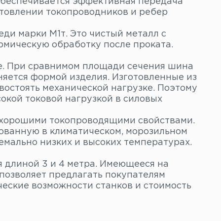
обеспечивается эффективная передача
отовлении токопроводников и ребер
ди марки М1т. Это чистый металл с
рмическую обработку после проката.
е. При сравнимом площади сечения шина
няется формой изделия. Изготовленные из
востоять механической нагрузке. Поэтому
окой токовой нагрузкой в силовых
 хорошими токопроводящими свойствами.
ованную в климатическом, морозильном
емально низких и высоких температурах.
 длиной 3 и 4 метра. Имеющееся на
позволяет предлагать покупателям
ческие возможности станков и стоимость