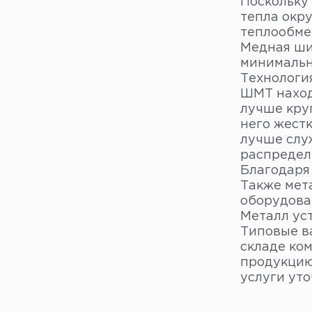
Поскольку
тепла окр
теплообме
Медная ши
минимальн
Технологи
ШМТ наход
лучше кру
него жест
лучше слу
распредел
Благодаря
Также мет
оборудова
Металл уст
Типовые в
складе ко
продукцию
услуги ут