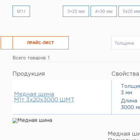
Все услуги
М1т
3×25 мм
4×30 мм
5x20 мм
Толщина
РЕЗКА
ПРАЙС-ЛИСТ
3 мм
Всего товаров: 1
4 мм
5 мм
Продукция
Свойства
Толщи
3 мм
Медная шина
М1т 3х20х3000 ШМТ
Длина
3000 м
Медная ши