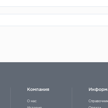
 через интернет-магазин. Вы выбираете товар, 
и от объема, затем отправляете заказ, в тече
анному на сайте или отправить заказ по элект
оба, объемов, толщины металла и сложности р
е можно узнать, заполнив заявку на странице
h
Компания
Информ
О нас
Справочни