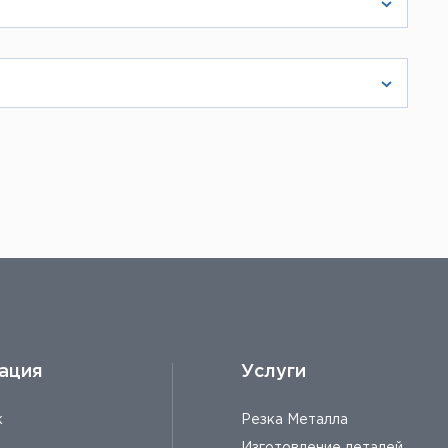
кладете в корзину, и система быстро
ние получаса Вам пришлют счет. Также
ронной почте.
абот. При определении стоимости
ttps://listmet.ru/services/cutting/
ация
Услуги
к
Резка Металла