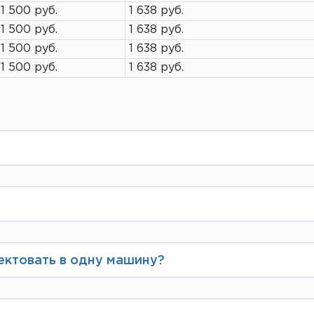
1 500 руб.
1 638 руб.
1 500 руб.
1 638 руб.
1 500 руб.
1 638 руб.
1 500 руб.
1 638 руб.
и и вида транспорта. Подробнее можно посмот
а на сайте Вы заполняете свои данные как физ
нее или в кассе при отгрузке товара.
ектовать в одну машину?
ённой грузоподъёмности и габаритам транспор
аказ.