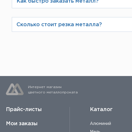
Как быстро заказать металл?
Наилучший способ – заказ на сайте
пересчитывает скидку в зависимост
Сколько стоит резка металла?
можно позвонить по телефону, указ
Цена услуги резки зависит от спос
учитывается каждый рез. Подробне
Интернет магазин
цветного металлопроката
Прайс-листы
Каталог
Мои заказы
Алюминий