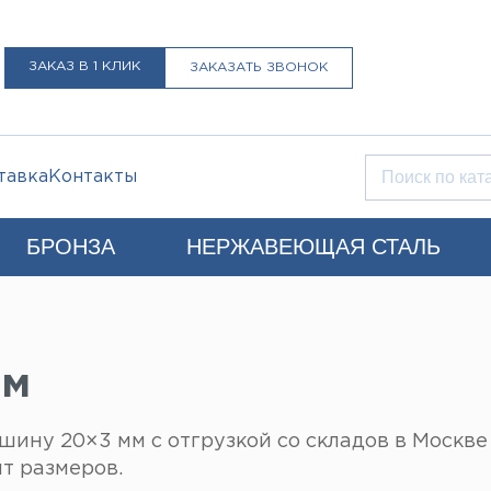
ЗАКАЗ В 1 КЛИК
ЗАКАЗАТЬ ЗВОНОК
тавка
Контакты
БРОНЗА
НЕРЖАВЕЮЩАЯ СТАЛЬ
Q)
+7 (812) 931-52-52
Санкт-Петербург
мм
LIST@LISTMET.RU
нциальности
ину 20×3 мм с отгрузкой со складов в Москве 
т размеров.