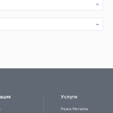
зводителей. Сотрудники предоставляют
те с пакетом документов
 и его можно будет быстро отгрузить со
ация
Услуги
к
Резка Металла