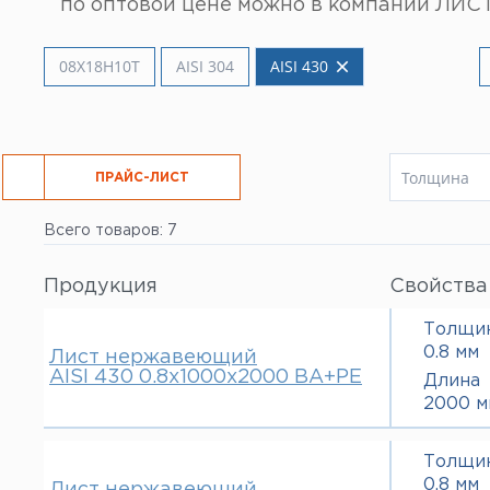
по оптовой цене можно в компании ЛИСТ
Все услуги
08Х18Н10Т
AISI 304
AISI 430
Толщина
РЕЗКА
ПРАЙС-ЛИСТ
0.8 мм
Всего товаров: 7
1 мм
1.5 мм
2 мм
Продукция
Свойства
3 мм
Толщи
0.8 мм
Лист нержавеющий
AISI 430 0.8х1000х2000 ВА+РЕ
Длина
2000 м
Толщи
0.8 мм