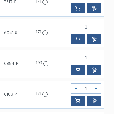
171
3317 ₽
171
6041 ₽
193
6984 ₽
171
6188 ₽