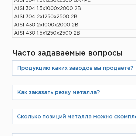
AISI 304 1.5х1250х2500 ВА+РЕ
AISI 304 1.5х1000х2000 2В
AISI 304 2х1250х2500 2В
AISI 430 2х1000х2000 2В
AISI 430 1.5х1250х2500 2В
Часто задаваемые вопросы
Продукцию каких заводов вы продаете?
Мы являемся дилерами и официаль
металлопроката. Их список можно 
Как заказать резку металла?
При оформлении заказа на сайте Вы
избежание ошибок Вам предложат в
Сколько позиций металла можно скомпл
фирменном бланке.
Мы производим загрузку по разреш
максимально скомплектовать Ваш з