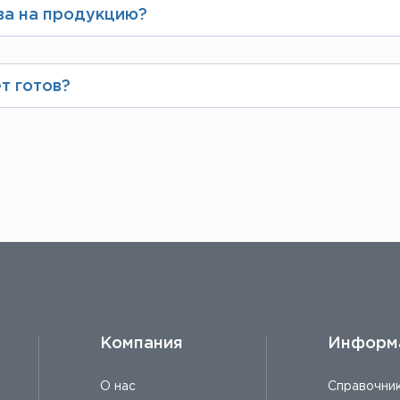
ва на продукцию?
анией ЛИСТ, имеет сертификаты заводов-прои
атывают по требованию клиента и выдают вмес
т готов?
то сразу после ее поступления заказ соберут,
Компания
Информ
О нас
Справочни