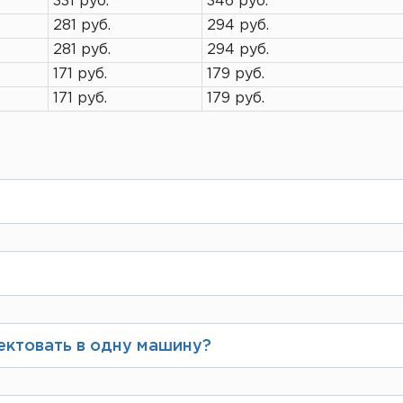
331 руб.
346 руб.
281 руб.
294 руб.
281 руб.
294 руб.
171 руб.
179 руб.
171 руб.
179 руб.
ными поставщиками крупнейших российских п
посмотреть в разделе
«Сертификаты»
 можете выбрать вид резки, наш менеджер свя
 письменном виде указать необходимые разме
ектовать в одну машину?
ённой грузоподъёмности и габаритам транспор
аказ.