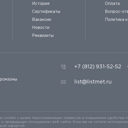
История
Оплата
Сертификаты
Вопрос-от
Вакансии
Политика 
Новости
Реквизиты
+7 (812) 931-52-52
промзоны
list@listmet.ru
 cookie с целью персонализации сервисов и повышения удобства п
предыдущих посещениях веб-сайта. Если вы не хотите использоват
чной офертой.