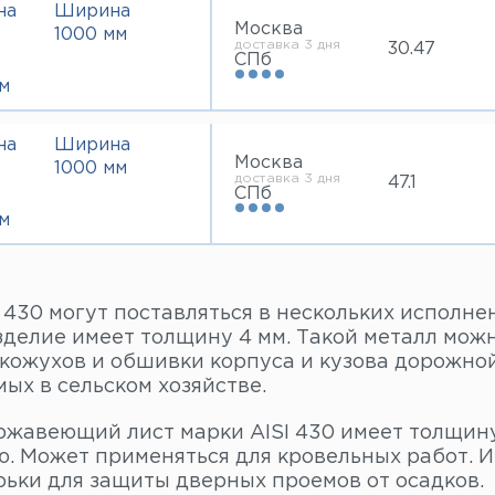
на
Ширина
Москва
1000 мм
доставка 3 дня
30.47
СПб
м
на
Ширина
Москва
1000 мм
доставка 3 дня
47.1
СПб
м
 430 могут поставляться в нескольких исполнен
зделие имеет толщину 4 мм. Такой металл можн
кожухов и обшивки корпуса и кузова дорожной
ых в сельском хозяйстве.
ржавеющий лист марки AISI 430 имеет толщину 
. Может применяться для кровельных работ. И
рьки для защиты дверных проемов от осадков.