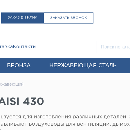
ЗАКАЗ В 1 КЛИК
ЗАКАЗАТЬ ЗВОНОК
тавка
Контакты
БРОНЗА
НЕРЖАВЕЮЩАЯ СТАЛЬ
Q)
ержавеющий
+7 (812) 931-52-52
Санкт-Петербург
ISI 430
LIST@LISTMET.RU
нциальности
ьзуется для изготовления различных деталей
отавливают воздуховоды для вентиляции, дымох