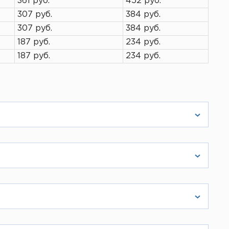
361 руб.
452 руб.
307 руб.
384 руб.
307 руб.
384 руб.
187 руб.
234 руб.
187 руб.
234 руб.
роизводителей цветного
жется с вами и согласует детали. Во
ры товара или же прислать чертеж на
тного средства, поэтому стараемся