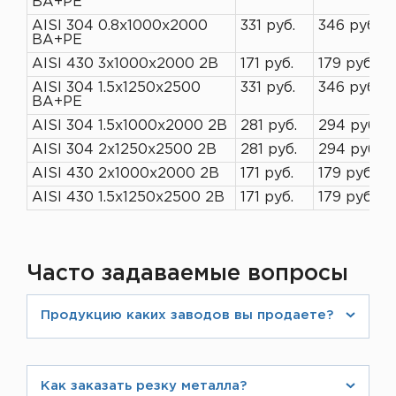
ВА+РЕ
AISI 304 0.8х1000х2000
331 руб.
346 руб.
ВА+РЕ
AISI 430 3х1000х2000 2В
171 руб.
179 руб.
AISI 304 1.5х1250х2500
331 руб.
346 руб.
ВА+РЕ
AISI 304 1.5х1000х2000 2В
281 руб.
294 руб.
AISI 304 2х1250х2500 2В
281 руб.
294 руб.
AISI 430 2х1000х2000 2В
171 руб.
179 руб.
AISI 430 1.5х1250х2500 2В
171 руб.
179 руб.
Часто задаваемые вопросы
Продукцию каких заводов вы продаете?
Мы являемся дилерами и официальными
поставщиками крупнейших российских
производителей цветного металлопроката. Их
Как заказать резку металла?