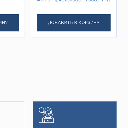
АМГ5м ф48х3х5000 (5083H111)
ИНУ
ДОБАВИТЬ В КОРЗИНУ