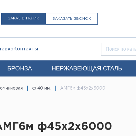
ЗАКАЗ В 1 КЛИК
ЗАКАЗАТЬ ЗВОНОК
тавка
Контакты
БРОНЗА
НЕРЖАВЕЮЩАЯ СТАЛЬ
Q)
юминиевая
ф 40 мм.
АМГ6м ф45х2х6000
+7 (812) 931-52-52
Санкт-Петербург
LIST@LISTMET.RU
нциальности
 АМГ6м ф45х2х6000