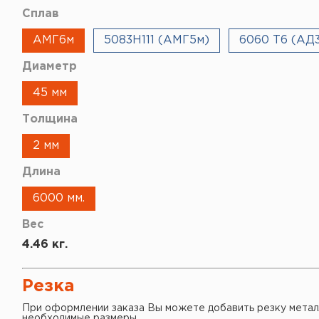
Сплав
АМГ6м
5083H111 (АМГ5м)
6060 Т6 (АД3
Диаметр
45 мм
Толщина
2 мм
Длина
6000 мм.
Вес
4.46 кг.
Резка
При оформлении заказа Вы можете добавить резку метал
необходимые размеры