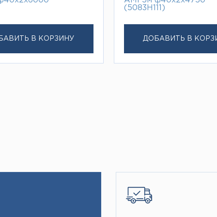
 ф40х2х6000
АМГ5м ф40х2х4750*
(5083H111)
БАВИТЬ В КОРЗИНУ
ДОБАВИТЬ В КОРЗ