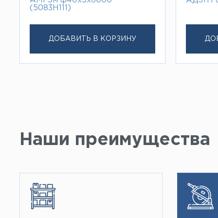
АМГ5м ф40х5х6000
АД31т1
(5083H111)
ДОБАВИТЬ В КОРЗИНУ
ДО
Наши преимущества