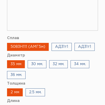
Сплав
5083H111 (АМГ5м)
АД31т1
АД31т1
Диаметр
35 мм
30 мм.
32 мм.
34 мм.
36 мм.
Толщина
2 мм
2.5 мм.
Длина