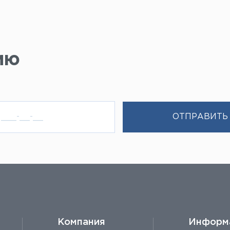
ию
Компания
Информ