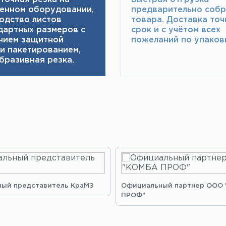
енном оборудовании,
предварительно соб
одство листов
товара.​ Доставка точ
дартных размеров с
срок и с учётом всех
нием защитной
пожеланий по упаковк
 и пакетированием,
бразивная резка.
ый представитель КраМЗ
Официальный партнер ООО
ПРОФ"