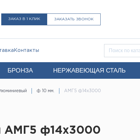
ЗАКАЗ В 1 КЛИК
ЗАКАЗАТЬ ЗВОНОК
тавка
Контакты
БРОНЗА
НЕРЖАВЕЮЩАЯ СТАЛЬ
Q)
алюминиевый
ф 10 мм.
АМГ5 ф14х3000
+7 (812) 931-52-52
Санкт-Петербург
LIST@LISTMET.RU
нциальности
й АМГ5 ф14х3000