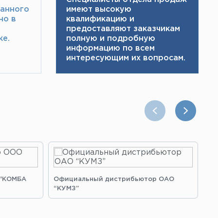
ранного
имеют высокую
но в
квалификацию и ​
предоставляют заказчикам
е.​
полную и подробную
информацию по всем
интересующим их вопросам.
 "КОМБА
Официальный дистрибьютор ОАО
Оф
“КУМЗ”
“З