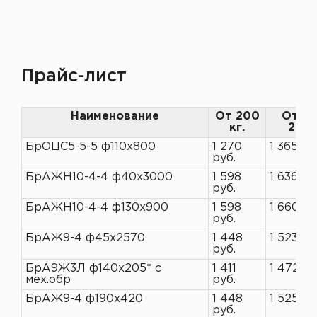
Прайс-лист
Наименование
От 200
От 10
кг.
200 
БрОЦС5-5-5 ф110х800
1 270
1 365 ру
руб.
БрАЖН10-4-4 ф40х3000
1 598
1 636 ру
руб.
БрАЖН10-4-4 ф130х900
1 598
1 660 ру
руб.
БрАЖ9-4 ф45х2570
1 448
1 523 ру
руб.
БрА9Ж3Л ф140х205* с
1 411
1 472 ру
мех.обр
руб.
БрАЖ9-4 ф190х420
1 448
1 525 ру
руб.