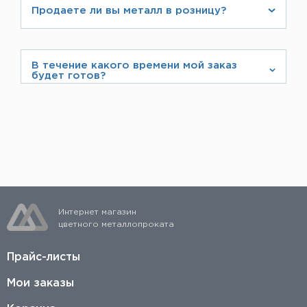
руководством компании после консультации с
Продаете ли вы металл в розницу?
нашими юристами. При положительном решении
Да, у нас можно заказать продукцию от 1 штуки.
все детали по договоренности сторон
прописываются в договоре.
В течение какого времени мой заказ
будет готов?
Если вы осуществляете предоплату, то сразу
после ее поступления заказ соберут, и его
можно будет быстро отгрузить со склада.
Интернет магазин
цветного металлопроката
Прайс-листы
Мои заказы