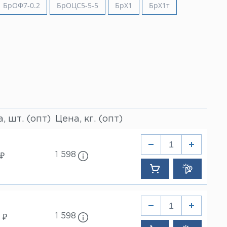
БрОФ7-0.2
БрОЦС5-5-5
БрХ1
БрХ1т
, шт. (опт)
Цена, кг. (опт)
1 598
 ₽
1 598
 ₽