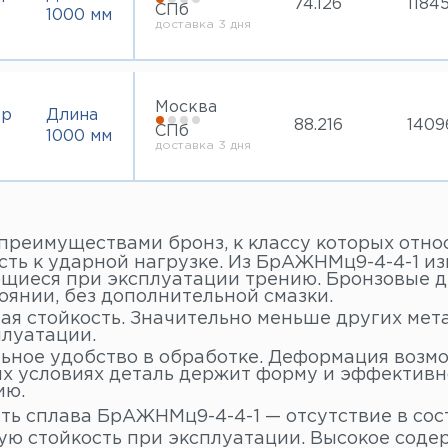
74.126
1184
СПб
1000 мм
доставка 3 дня
Москва
тр
Длина
88.216
1409
СПб
1000 мм
доставка 3 дня
преимуществами бронз, к классу которых относ
сть к ударной нагрузке. Из БрАЖНМц9-4-4-1 и
щиеся при эксплуатации трению. Бронзовые де
оянии, без дополнительной смазки.
я стойкость. Значительно меньше других мета
плуатации.
ьное удобство в обработке. Деформация возмо
х условиях деталь держит форму и эффективн
ию.
ть сплава БрАЖНМц9-4-4-1 — отсутствие в сос
ую стойкость при эксплуатации. Высокое содер