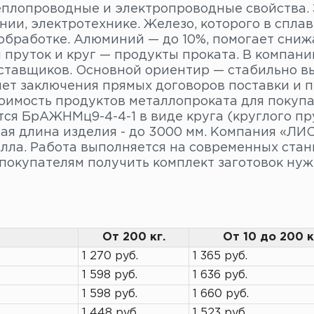
еплопроводные и электропроводные свойства. 
ии, электротехнике. Железо, которого в спла
обработке. Алюминий — до 10%, помогает снижа
 пруток и круг — продукты проката. В компани
ставщиков. Основной ориентир — стабильно в
счет заключения прямых договоров поставки и 
тоимость продуктов металлопроката для покупа
ся БрАЖНМц9-4-4-1 в виде круга (круглого пру
ая длина изделия - до 3000 мм. Компания «ЛИС
лла. Работа выполняется на современных станк
покупателям получить комплект заготовок нуж
От 200 кг.
От 10 до 200 к
1 270 руб.
1 365 руб.
1 598 руб.
1 636 руб.
1 598 руб.
1 660 руб.
1 448 руб.
1 523 руб.