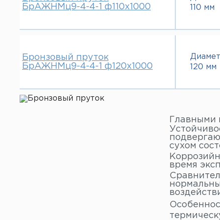
БрАЖНМц9-4-4-1 ф110х1000
110 мм
Диаме
Бронзовый пруток
БрАЖНМц9-4-4-1 ф120х1000
120 мм
Главными 
Устойчиво
подвергаю
сухом сост
Коррозийна
время экс
Сравнител
нормальны
воздейств
Особеннос
термическ