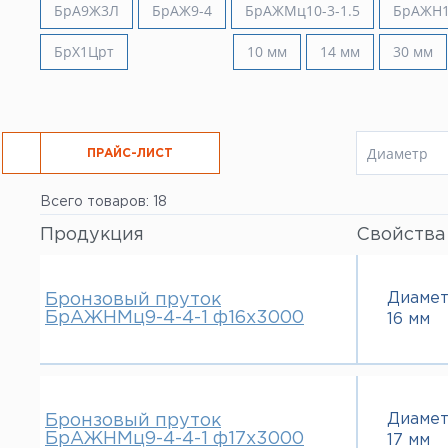
БрА9Ж3Л
БрАЖ9-4
БрАЖМц10-3-1.5
БрАЖН1
Все услуги
БрХ1Црт
10 мм
14 мм
30 мм
Диаметр
РЕЗКА
ПРАЙС-ЛИСТ
16 мм
Всего товаров: 18
17 мм
19 мм
Продукция
Свойства
20 мм
22 мм
23 мм
Диаме
Бронзовый пруток
25 мм
БрАЖНМц9-4-4-1 ф16х3000
16 мм
30 мм
36 мм
40 мм
50 мм
55 мм
Диаме
Бронзовый пруток
60 мм
БрАЖНМц9-4-4-1 ф17х3000
17 мм