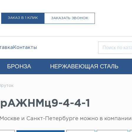
ЗАКАЗ В 1 КЛИК
ЗАКАЗАТЬ ЗВОНОК
тавка
Контакты
БРОНЗА
НЕРЖАВЕЮЩАЯ СТАЛЬ
Q)
пруток
+7 (812) 931-52-52
Санкт-Петербург
БрАЖНМц9-4-4-1
LIST@LISTMET.RU
нциальности
Москве и Санкт-Петербурге можно в компании