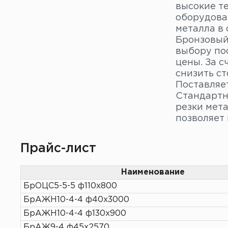
высокие т
оборудован
металла в 
Бронзовый
выбору по
цены. За 
снизить с
Поставляет
Стандартн
резки мета
позволяет 
Прайс-лист
Наименование
БрОЦС5-5-5 ф110х800
БрАЖН10-4-4 ф40х3000
БрАЖН10-4-4 ф130х900
БрАЖ9-4 ф45х2570