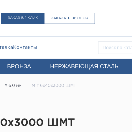
ЗАКАЗ В 1 КЛИК
ЗАКАЗАТЬ ЗВОНОК
тавка
Контакты
БРОНЗА
НЕРЖАВЕЮЩАЯ СТАЛЬ
Q)
# 6.0 мм.
М1т 6х40х3000 ШМТ
+7 (812) 931-52-52
Санкт-Петербург
LIST@LISTMET.RU
нциальности
х40х3000 ШМТ