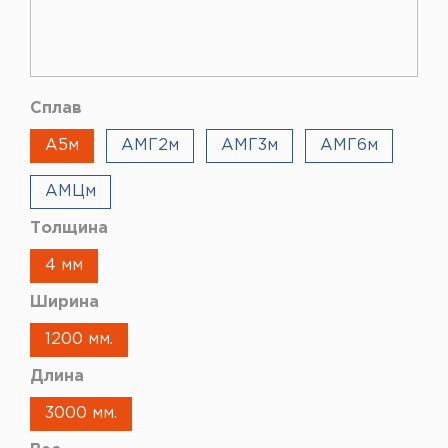
Сплав
А5м
АМГ2м
АМГ3м
АМГ6м
АМЦм
Толщина
4 мм
Ширина
1200 мм.
Длина
3000 мм.