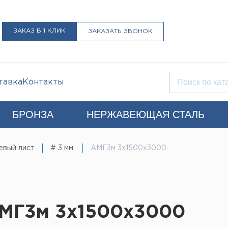
ЗАКАЗ В 1 КЛИК
ЗАКАЗАТЬ ЗВОНОК
тавка
Контакты
БРОНЗА
НЕРЖАВЕЮЩАЯ СТАЛЬ
Q)
евый лист
# 3 мм.
АМГ3м 3х1500х3000
+7 (812) 931-52-52
Санкт-Петербург
LIST@LISTMET.RU
нциальности
АМГ3м 3х1500х3000