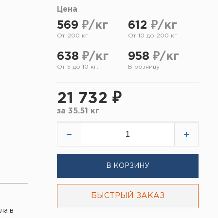
Цена
569
₽/кг
612
₽/кг
От 200 кг.
От 10 до 200 кг.
638
₽/кг
958
₽/кг
От 5 до 10 кг.
В розницу
21 732 ₽
за
35.51 кг
В КОРЗИНУ
БЫСТРЫЙ ЗАКАЗ
ла в