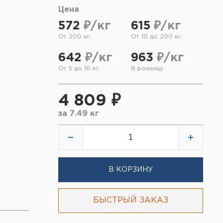
Цена
572
₽/кг
615
₽/кг
От 200 кг.
От 10 до 200 кг.
642
₽/кг
963
₽/кг
От 5 до 10 кг.
В розницу
4 809 ₽
за
7.49 кг
В КОРЗИНУ
БЫСТРЫЙ ЗАКАЗ