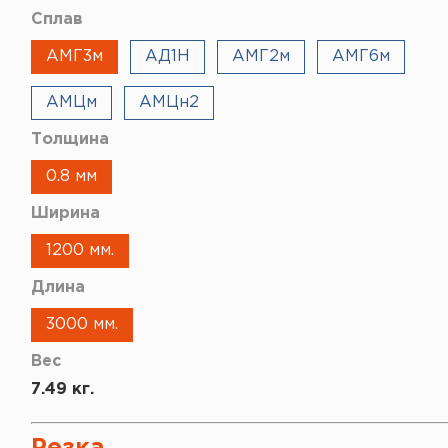
Сплав
АМГ3м
АД1Н
АМГ2м
АМГ6м
АМЦм
АМЦн2
Толщина
0.8 мм
Ширина
1200 мм.
Длина
3000 мм.
Вес
7.49 кг.