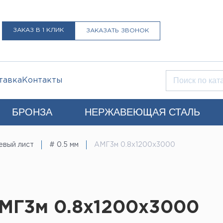
ЗАКАЗ В 1 КЛИК
ЗАКАЗАТЬ ЗВОНОК
тавка
Контакты
БРОНЗА
НЕРЖАВЕЮЩАЯ СТАЛЬ
Q)
евый лист
# 0.5 мм
АМГ3м 0.8х1200х3000
+7 (812) 931-52-52
Санкт-Петербург
LIST@LISTMET.RU
нциальности
МГ3м 0.8х1200х3000